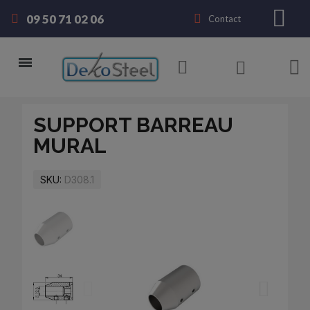
09 50 71 02 06
Contact
SUPPORT BARREAU
MURAL
SKU
D308.1