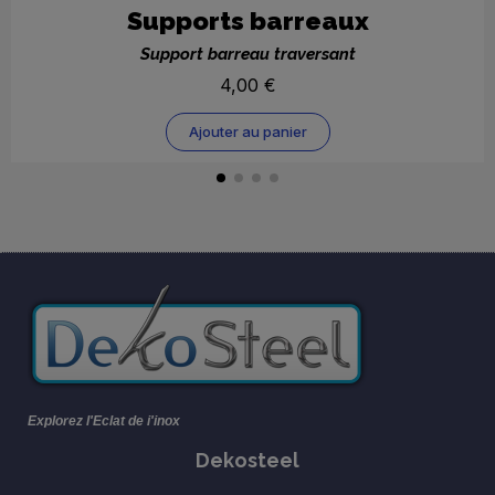
Aperçu
Supports barreaux
Support barreau traversant
4,00 €
Ajouter au panier
Explorez l'Eclat de i'inox
Dekosteel